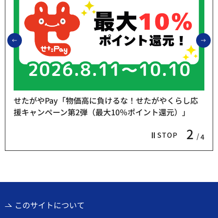
前のスライドを表示
次
せたがやPay「物価高に負けるな！せたがやくらし応
援キャンペーン第2弾（最大10％ポイント還元）」
2
STOP
4
このサイトについて