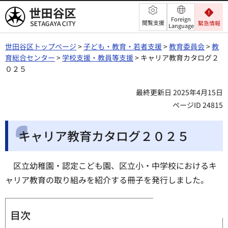
世田谷区
Foreign
閲覧支援
緊急情報
Language
世田谷区トップページ
>
子ども・教育・若者支援
>
教育委員会
>
教
育総合センター
>
学校支援・教員等支援
> キャリア教育カタログ２
０２５
最終更新日 2025年4月15日
ページID 24815
キャリア教育カタログ２０２５
区立幼稚園・認定こども園、区立小・中学校におけるキ
ャリア教育の取り組みを紹介する冊子を発行しました。
目次