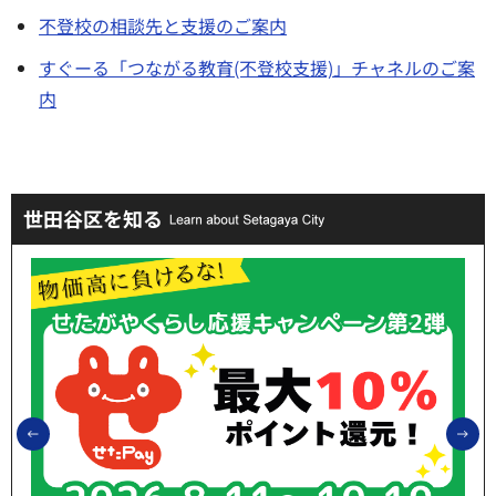
不登校の相談先と支援のご案内
すぐーる「つながる教育(不登校支援)」チャネルのご案
内
世田谷区を知る
前のスライドを表示
次