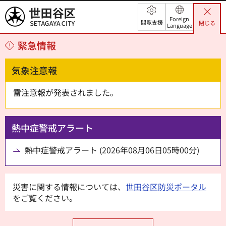
世田谷区
Foreign
閲覧支援
閉じる
Language
緊急情報
気象注意報
雷注意報が発表されました。
熱中症警戒アラート
熱中症警戒アラート (2026年08月06日05時00分)
災害に関する情報については、
世田谷区防災ポータル
をご覧ください。