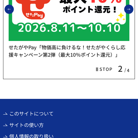
前のスライドを表示
次
せたがやPay「物価高に負けるな！せたがやくらし応
援キャンペーン第2弾（最大10％ポイント還元）」
2
STOP
4
このサイトについて
サイトの使い方
個人情報の取り扱い