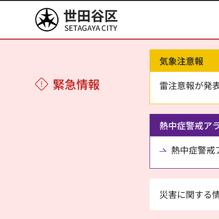
世田谷区
気象注意報
緊急情報
雷注意報が発
熱中症警戒ア
熱中症警戒アラ
災害に関する