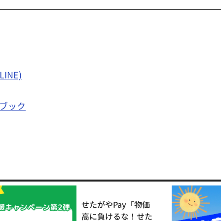
NE)
ブック
せたがやPay「物価
高に負けるな！せた