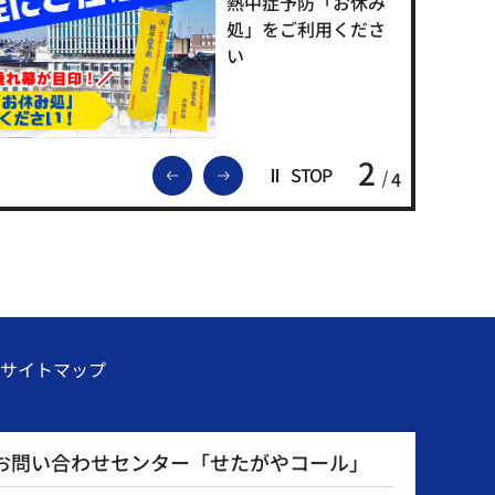
熱中症予防「お休み
処」をご利用くださ
い
2
前のスライドを表示
次のスライドを表示
STOP
4
サイトマップ
お問い合わせセンター「せたがやコール」