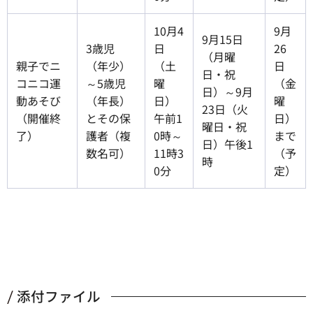
10月4
9月
9月15日
3歳児
日
26
（月曜
親子でニ
（年少）
（土
日
日・祝
コニコ運
～5歳児
曜
（金
日）～9月
動あそび
（年長）
日）
曜
23日（火
（開催終
とその保
午前1
日）
曜日・祝
了）
護者（複
0時～
まで
日）午後1
数名可）
11時3
（予
時
0分
定）
添付ファイル