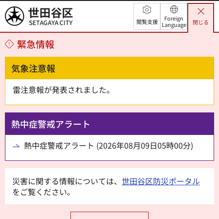
世田谷区
Foreign
閲覧支援
閉じる
Language
緊急情報
気象注意報
雷注意報が発表されました。
熱中症警戒アラート
熱中症警戒アラート (2026年08月09日05時00分)
災害に関する情報については、
世田谷区防災ポータル
をご覧ください。