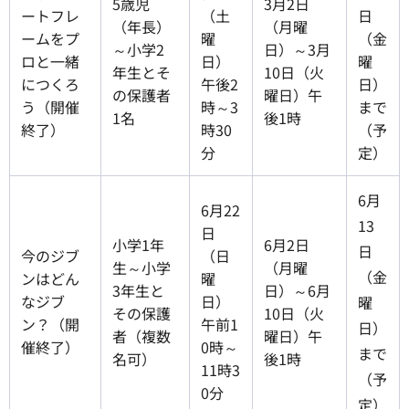
5歳児
3月2日
ートフレ
（土
日
（年長）
（月曜
ームをプ
曜
（金
～小学2
日）～3月
ロと一緒
日）
曜
年生とそ
10日（火
につくろ
午後2
日）
の保護者
曜日）午
う（開催
時～3
まで
1名
後1時
終了）
時30
（予
分
定）
6月
6月22
13
日
小学1年
6月2日
日
今のジブ
（日
生～小学
（月曜
（金
ンはどん
曜
3年生と
日）～6月
なジブ
日）
曜
その保護
10日（火
ン？（開
午前1
日）
者（複数
曜日）午
催終了）
0時～
まで
名可）
後1時
11時3
（予
0分
定）