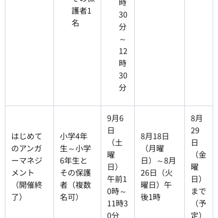
時
護者1
30
名
分
～
12
時
30
分
9月6
8月
日
29
はじめて
小学4年
8月18日
（土
日
のアンガ
生～小学
（月曜
曜
（金
ーマネジ
6年生と
日）～8月
日）
曜
メント
その保護
26日（火
午前1
日）
（開催終
者（複数
曜日）午
0時～
まで
了）
名可）
後1時
11時3
（予
0分
定）