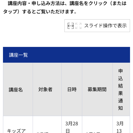
講座内容・申し込み方法は、講座名をクリック（または
タップ）するとご覧いただけます
。
スライド操作で表示
講座一覧
申
込
結
対象者
日時
募集期間
講座名
果
通
知
3月28
3月
キッズア
日
13