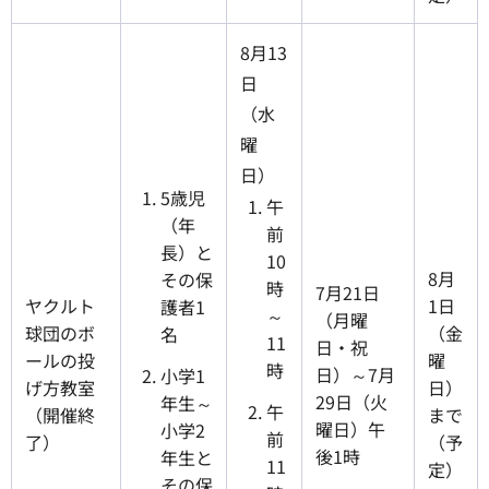
8月13
日
（水
曜
日）
5歳児
午
（年
前
長）と
10
8月
その保
時
7月21日
ヤクルト
1日
護者1
～
（月曜
球団のボ
（金
名
11
日・祝
ールの投
曜
時
日）～7月
小学1
げ方教室
日）
29日（火
年生～
午
（開催終
まで
曜日）午
小学2
前
了）
（予
後1時
年生と
11
定）
その保