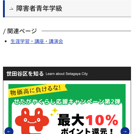
障害者青年学級
関連ページ
生涯学習・講座・講演会
世田谷区を知る
前のスライドを表示
次