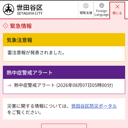
世田谷区
Foreign
閲覧支援
閉じる
Language
緊急情報
気象注意報
雷注意報が発表されました。
熱中症警戒アラート
熱中症警戒アラート (2026年08月07日05時00分)
災害に関する情報については、
世田谷区防災ポータル
をご覧ください。