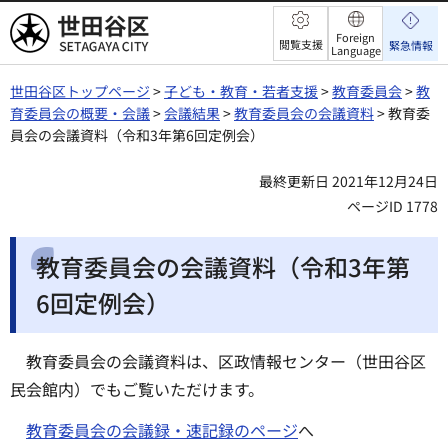
世田谷区
Foreign
閲覧支援
緊急情報
Language
世田谷区トップページ
>
子ども・教育・若者支援
>
教育委員会
>
教
育委員会の概要・会議
>
会議結果
>
教育委員会の会議資料
> 教育委
員会の会議資料（令和3年第6回定例会）
最終更新日 2021年12月24日
ページID 1778
教育委員会の会議資料（令和3年第
6回定例会）
教育委員会の会議資料は、区政情報センター（世田谷区
民会館内）でもご覧いただけます。
教育委員会の会議録・速記録のページ
へ