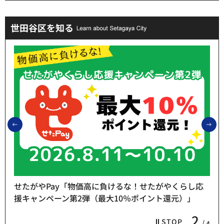
世田谷区を知る
前のスライドを表示
次
せたがやPay「物価高に負けるな！せたがやくらし応
援キャンペーン第2弾（最大10％ポイント還元）」
2
STOP
4