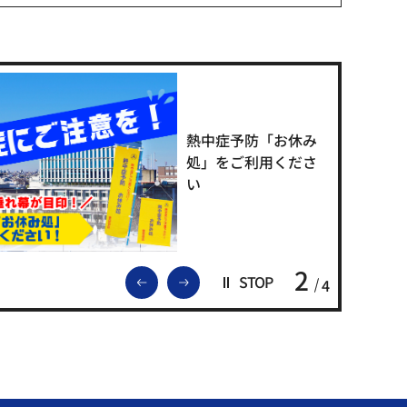
熱中症予防「お休み
処」をご利用くださ
い
2
前のスライドを表示
次のスライドを表示
STOP
4