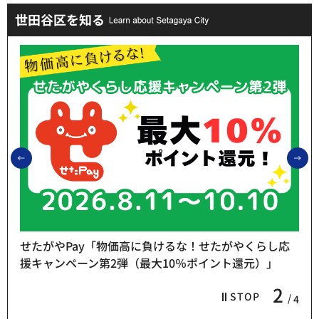
世田谷区を知る
前のスライドを表示
次
せたがやPay「物価高に負けるな！せたがやくらし応
援キャンペーン第2弾（最大10％ポイント還元）」
2
STOP
4