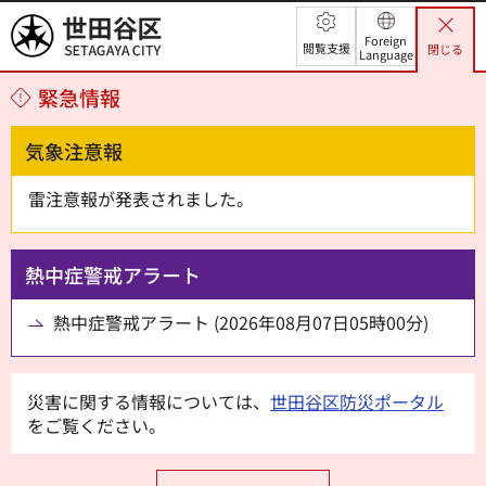
世田谷区
Foreign
閲覧支援
閉じる
Language
緊急情報
気象注意報
雷注意報が発表されました。
熱中症警戒アラート
熱中症警戒アラート (2026年08月07日05時00分)
災害に関する情報については、
世田谷区防災ポータル
をご覧ください。