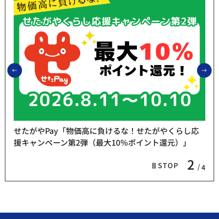
前のスライドを表示
次
せたがやPay「物価高に負けるな！せたがやくらし応
援キャンペーン第2弾（最大10％ポイント還元）」
2
STOP
4