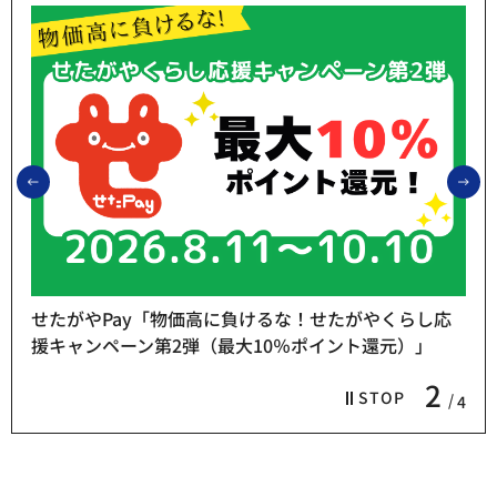
前のスライドを表示
次
せたがやPay「物価高に負けるな！せたがやくらし応
援キャンペーン第2弾（最大10％ポイント還元）」
2
STOP
4