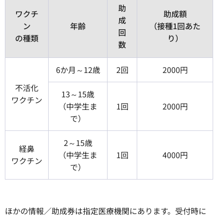
助
ワクチ
助成額
成
ン
年齢
（接種1回あた
回
の種類
り）
数
6か月～12歳
2回
2000円
不活化
13～15歳
ワクチン
（中学生ま
1回
2000円
で）
2～15歳
経鼻
（中学生ま
1回
4000円
ワクチン
で）
ほかの情報／助成券は指定医療機関にあります。受付時に