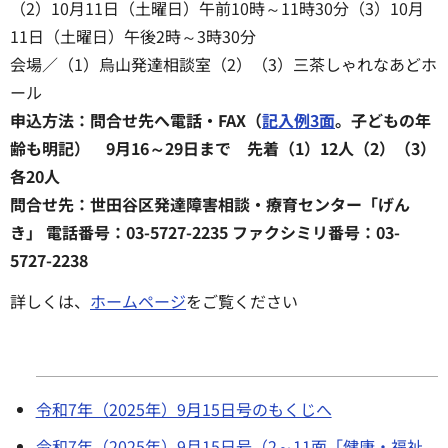
（2）10月11日（土曜日）午前10時～11時30分（3）10月
11日（土曜日）午後2時～3時30分
会場／（1）烏山発達相談室（2）（3）三茶しゃれなあどホ
ール
申込方法：問合せ先へ電話・FAX（
記入例3面
。子どもの年
齢も明記） 9月16～29日まで 先着（1）12人（2）（3）
各20人
問合せ先：世田谷区発達障害相談・療育センター「げん
き」 電話番号：03-5727-2235 ファクシミリ番号：03-
5727-2238
詳しくは、
ホームページ
をご覧ください
令和7年（2025年）9月15日号のもくじへ
令和7年（2025年）9月15日号（2～11面「健康・福祉