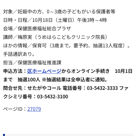
対象／妊娠中の方、0～3歳の子どもがいる保護者等
日時・日程／10月18日（土曜日）午後3時～4時
会場／保健医療福祉総合プラザ
講師／梅原実（うめはらこどもクリニック院長）
ほかの情報／保育可（3歳まで。要予約、抽選13人程度）。
手話通訳あり。
担当／保健医療福祉推進課
申込方法：
区ホームページ
からオンライン手続き 10月1日
まで 抽選100人 ※抽選結果は全申込者に通知。
問合せ先：せたがやコール 電話番号：03-5432-3333 ファ
クシミリ番号：03-5432-3100
ページID：
27079