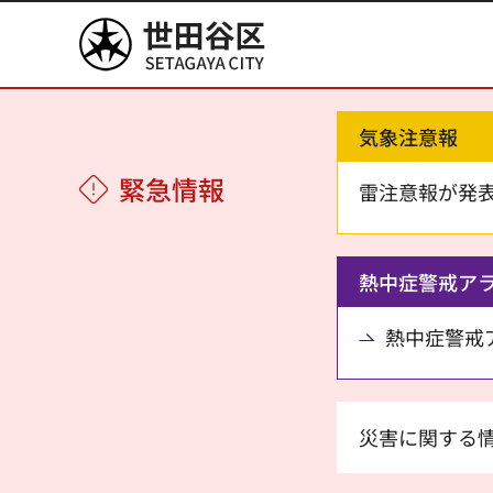
世田谷区
気象注意報
緊急情報
雷注意報が発
熱中症警戒ア
熱中症警戒アラ
災害に関する