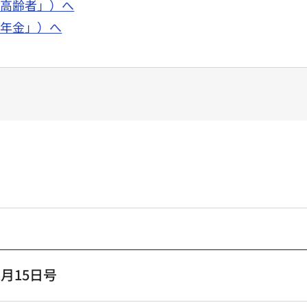
面「高齢者」）へ
面「年金」）へ
月15日号