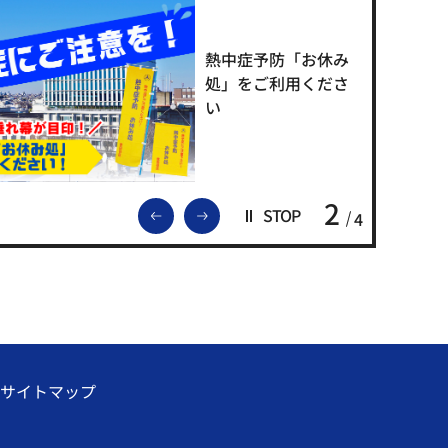
熱中症予防「お休み
処」をご利用くださ
い
2
前のスライドを表示
次のスライドを表示
STOP
4
サイトマップ