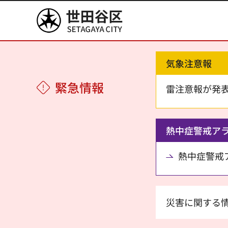
世田谷区
気象注意報
緊急情報
雷注意報が発
熱中症警戒ア
熱中症警戒アラ
災害に関する