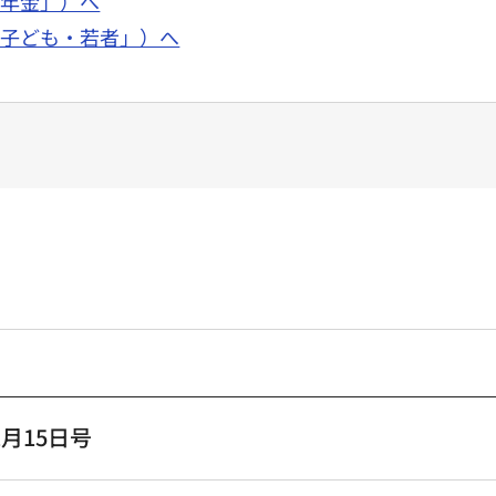
面「年金」）へ
面「子ども・若者」）へ
月15日号