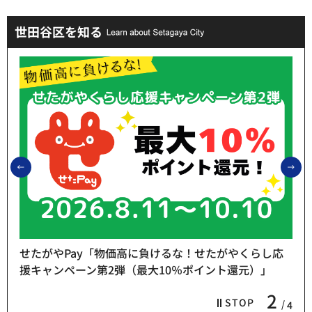
世田谷区を知る
前のスライドを表示
次
せたがやPay「物価高に負けるな！せたがやくらし応
援キャンペーン第2弾（最大10％ポイント還元）」
2
STOP
4