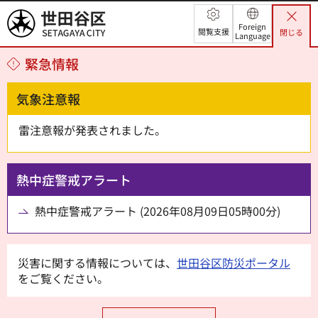
世田谷区
Foreign
閲覧支援
閉じる
Language
緊急情報
気象注意報
雷注意報が発表されました。
熱中症警戒アラート
熱中症警戒アラート (2026年08月09日05時00分)
災害に関する情報については、
世田谷区防災ポータル
をご覧ください。