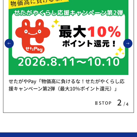
前のスライドを表示
次
せたがやPay「物価高に負けるな！せたがやくらし応
援キャンペーン第2弾（最大10％ポイント還元）」
2
STOP
4