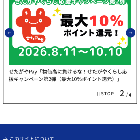
前のスライドを表示
次
せたがやPay「物価高に負けるな！せたがやくらし応
援キャンペーン第2弾（最大10％ポイント還元）」
2
STOP
4
このサイトについて