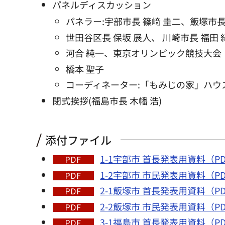
パネルディスカッション
パネラー:宇部市長 篠﨑 圭二、飯塚市長
世田谷区長 保坂 展人、 川崎市長 福
河合 純一、東京オリンピック競技大
橋本 聖子
コーディネーター:「もみじの家」ハウス
閉式挨拶(福島市長 木幡 浩)
添付ファイル
1-1宇部市 首長発表用資料（PDF
1-2宇部市 市民発表用資料（PDF
2-1飯塚市 首長発表用資料（PD
2-2飯塚市 市民発表用資料（PDF
3-1福島市 首長発表用資料（PD