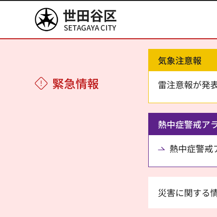
世田谷区
気象注意報
緊急情報
雷注意報が発
熱中症警戒ア
熱中症警戒アラ
災害に関する