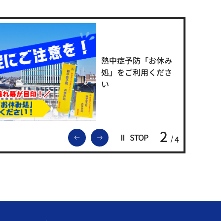
熱中症予防「お休み
処」をご利用くださ
い
2
前のスライドを表示
次のスライドを表示
STOP
4