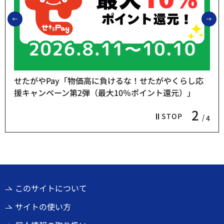
前のスライドを表示
次
せたがやPay「物価高に負けるな！せたがやくらし応
援キャンペーン第2弾（最大10％ポイント還元）」
2
STOP
4
このサイトについて
サイトの使い方