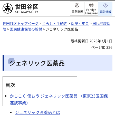
世田谷区
Foreign
閲覧支援
緊急情報
Language
世田谷区トップページ
>
くらし・手続き
>
保険・年金
>
国民健康保
険
>
国民健康保険の給付
> ジェネリック医薬品
最終更新日 2026年3月1日
ページID 326
ジェネリック医薬品
目次
かしこく 使おう ジェネリック医薬品 （東京23区国保
連携事業）
ジェネリック医薬品とは