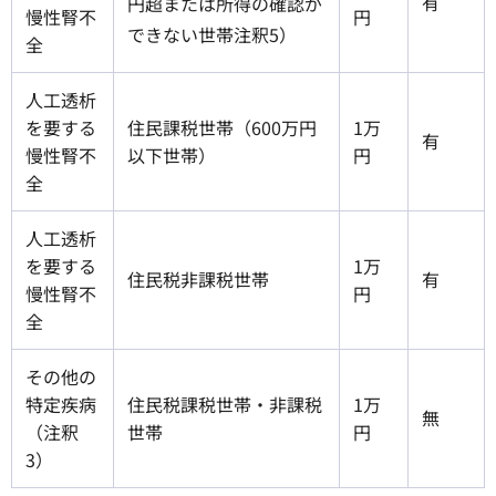
有
円超または所得の確認が
慢性腎不
円
できない世帯注釈5）
全
人工透析
を要する
住民課税世帯（600万円
1万
有
慢性腎不
以下世帯）
円
全
人工透析
を要する
1万
住民税非課税世帯
有
慢性腎不
円
全
その他の
特定疾病
住民税課税世帯・非課税
1万
無
（注釈
世帯
円
3）