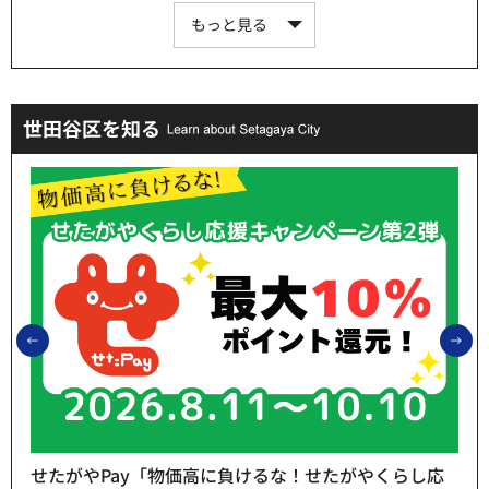
もっと見る
世田谷区を知る
前のスライドを表示
次
せたがやPay「物価高に負けるな！せたがやくらし応