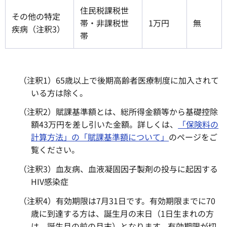
住民税課税世
その他の特定
帯・非課税世
1万円
無
疾病（注釈3）
帯
（注釈1）65歳以上で後期高齢者医療制度に加入されて
いる方は除く。
（注釈2）賦課基準額とは、総所得金額等から基礎控除
額43万円を差し引いた金額。詳しくは、
「保険料の
計算方法」の「賦課基準額について」
のページをご
覧ください。
（注釈3）血友病、血液凝固因子製剤の投与に起因する
HIV感染症
（注釈4）有効期限は7月31日です。有効期限までに70
歳に到達する方は、誕生月の末日（1日生まれの方
は、誕生月の前の月末）となります。有効期限が切