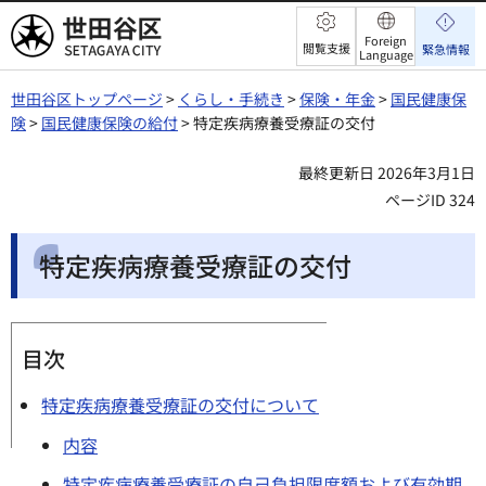
世田谷区
Foreign
閲覧支援
緊急情報
Language
世田谷区トップページ
>
くらし・手続き
>
保険・年金
>
国民健康保
険
>
国民健康保険の給付
> 特定疾病療養受療証の交付
最終更新日 2026年3月1日
ページID 324
特定疾病療養受療証の交付
目次
特定疾病療養受療証の交付について
内容
特定疾病療養受療証の自己負担限度額および有効期