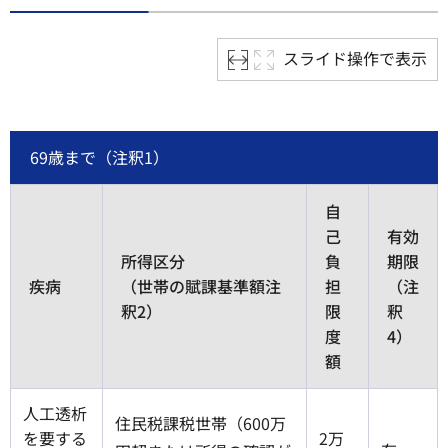
スライド操作で表示
69歳まで（注釈1）
自
己
有効
所得区分
負
期限
疾病
（世帯の賦課基準額注
担
（注
釈2）
限
釈
度
4）
額
人工透析
住民税課税世帯（600万
を要する
2万