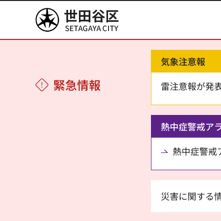
世田谷区
気象注意報
緊急情報
雷注意報が発
熱中症警戒ア
熱中症警戒アラ
災害に関する