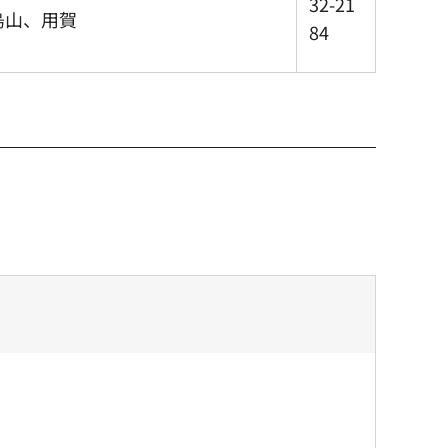
32-21
烏山、用賀
84