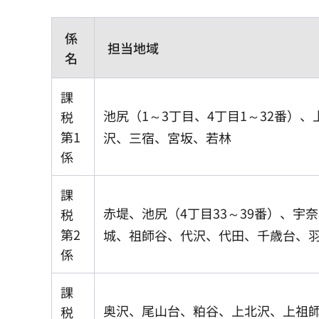
係
担当地域
名
課
池尻（1～3丁目、4丁目1～32番
税
第1
沢、三宿、宮坂、若林
係
課
赤堤、池尻（4丁目33～39番）、
税
第2
城、祖師谷、代沢、代田、千歳台、
係
課
奥沢、尾山台、粕谷、上北沢、上祖師
税