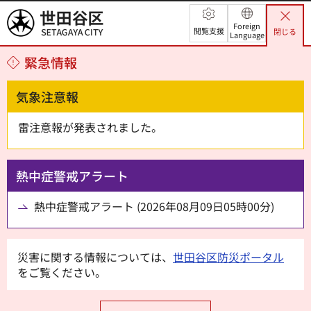
世田谷区
Foreign
閲覧支援
閉じる
Language
緊急情報
気象注意報
雷注意報が発表されました。
熱中症警戒アラート
熱中症警戒アラート (2026年08月09日05時00分)
災害に関する情報については、
世田谷区防災ポータル
をご覧ください。