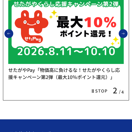
前のスライドを表示
次
せたがやPay「物価高に負けるな！せたがやくらし応
援キャンペーン第2弾（最大10％ポイント還元）」
2
STOP
4