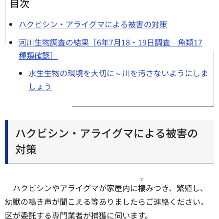
目次
ハクビシン・アライグマによる被害の対策
河川生物調査の結果［6年7月18・19日調査 魚類17
種類確認］
水生生物の環境を大切に～川を汚さないようにしま
しょう
ハクビシン・アライグマによる被害の
対策
す
ハクビシンやアライグマが家屋内に
棲
みつき、繁殖し、
幼獣の鳴き声が聞こえる等ありましたらご連絡ください。
区が委託する専門業者が捕獲に伺います。