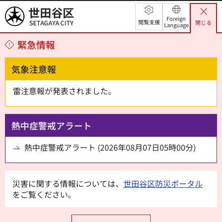
世田谷区
Foreign
閲覧支援
閉じる
Language
緊急情報
気象注意報
雷注意報が発表されました。
熱中症警戒アラート
熱中症警戒アラート (2026年08月07日05時00分)
災害に関する情報については、
世田谷区防災ポータル
をご覧ください。