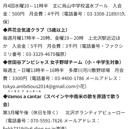
月4回水曜10～11時半 主に烏山中学校温水プール 入会
金：500円 月会費：4千円（電話番号：03-3308-2189川久
保）
◆芦花合気道クラブ（5歳以上）
毎週月曜17時半～20時、金曜19～20時 上北沢駅近辺ほ
か 入会金：5千円 月会費：3千円（電話番号・ファクシ
ミリ番号：03-3329-4670福原）
◆世田谷アンビシャス 女子野球チーム（小・中学生対象）
毎週土・日曜13時半～16時半 多摩川河川敷野球場 月会
費：3300円（電話番号：03-4400-1786 メールアドレス：
tokyo.ambitious2014@gmail.com小花）
バーモス ア カンタール
◆
Vamos a cantar
（スペインや中南米の歌を原語で歌う
会）
第3月曜午後（休日を除く） 北沢ボランティアビューロー
（電話番号：070-5591-7626 メールアドレス：
fwkk7319@y6.dion.ne.jp渡邉）