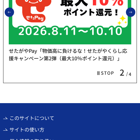
前のスライドを表示
次
せたがやPay「物価高に負けるな！せたがやくらし応
援キャンペーン第2弾（最大10％ポイント還元）」
2
STOP
4
このサイトについて
サイトの使い方