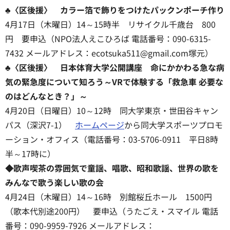
♣〈区後援〉 カラー箔で飾りをつけたパックンポーチ作り
4月17日（木曜日）14～15時半 リサイクル千歳台 800
円 要申込（NPO法人えこひろば 電話番号：090-6315-
7432 メールアドレス：ecotsuka511@gmail.com塚元）
♣〈区後援〉 日本体育大学公開講座 命にかかわる急な病
気の緊急度について知ろう～VRで体験する「救急車 必要な
のはどんなとき？」～
4月20日（日曜日）10～12時 同大学東京・世田谷キャン
パス（深沢7-1）
ホームページ
から同大学スポーツプロモ
ーション・オフィス（電話番号：03-5706-0911 平日8時
半～17時に）
◆歌声喫茶の雰囲気で童謡、唱歌、昭和歌謡、世界の歌を
みんなで歌う楽しい歌の会
4月24日（木曜日）14～16時 別館桜丘ホール 1500円
（歌本代別途200円） 要申込（うたごえ・スマイル 電話
番号：090-9959-7926 メールアドレス：