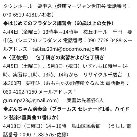
タウンホール 要申込（健康マージャン世田谷 電話番号：
070-6519-4181いわお）
◆はじめてのフラダンス講習会（60歳以上の女性）
4月4日（金曜日）13時半～14時半 桜丘ホール 千円 要
申込（シニアのフラダンス 電話番号：090-7728-0488 メー
ルアドレス：ta8tsu20mi@docomo.ne.jp城沢）
♣〈区後援〉 包丁研ぎの実習および包丁研ぎ
4月5日（土曜日）、5月3日（祝日）いずれも10時半～14
時、実習は11時、13時、14時から リサイクル千歳台 1
本300円 要申込（おもちゃの診療所ぐるんぱ 電話番号：
080-4202-7150 メールアドレス：
gurunpa23@gmail.com） 実習は先着各5人
◆ぶんちゃん演奏会（ブラームス セレナード1番、ハイド
ン 弦楽4重奏曲41番ほか）
4月13日（日曜日）14～16時 烏山区民会館 （うしし 電
話番号：090-7188-5763佐藤）