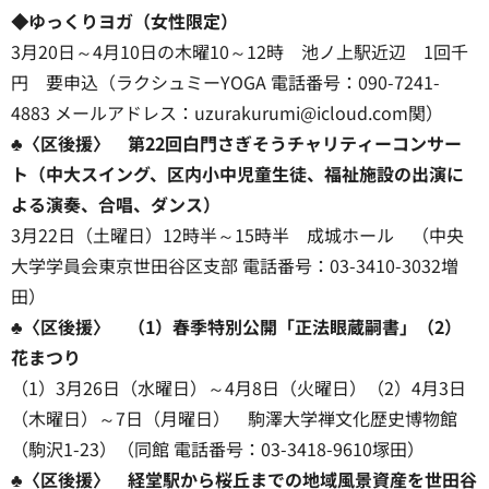
◆ゆっくりヨガ（女性限定）
3月20日～4月10日の木曜10～12時 池ノ上駅近辺 1回千
円 要申込（ラクシュミーYOGA 電話番号：090-7241-
4883 メールアドレス：uzurakurumi@icloud.com関）
♣〈区後援〉 第22回白門さぎそうチャリティーコンサー
ト（中大スイング、区内小中児童生徒、福祉施設の出演に
よる演奏、合唱、ダンス）
3月22日（土曜日）12時半～15時半 成城ホール （中央
大学学員会東京世田谷区支部 電話番号：03-3410-3032増
田）
♣〈区後援〉 （1）春季特別公開「正法眼蔵嗣書」（2）
花まつり
（1）3月26日（水曜日）～4月8日（火曜日）（2）4月3日
（木曜日）～7日（月曜日） 駒澤大学禅文化歴史博物館
（駒沢1-23）（同館 電話番号：03-3418-9610塚田）
♣〈区後援〉 経堂駅から桜丘までの地域風景資産を世田谷