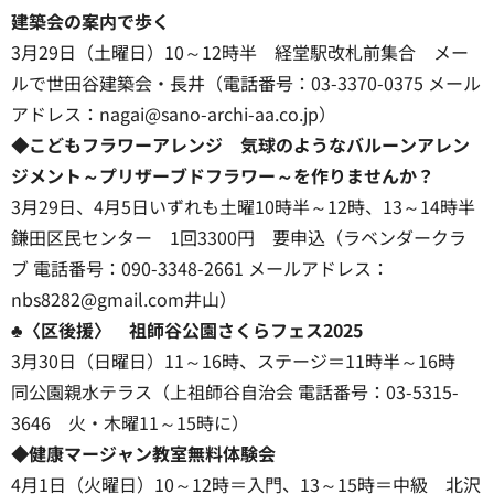
建築会の案内で歩く
3月29日（土曜日）10～12時半 経堂駅改札前集合 メー
ルで世田谷建築会・長井（電話番号：03-3370-0375 メール
アドレス：nagai@sano-archi-aa.co.jp）
◆こどもフラワーアレンジ 気球のようなバルーンアレン
ジメント～プリザーブドフラワー～を作りませんか？
3月29日、4月5日いずれも土曜10時半～12時、13～14時半
鎌田区民センター 1回3300円 要申込（ラベンダークラ
ブ 電話番号：090-3348-2661 メールアドレス：
nbs8282@gmail.com井山）
♣〈区後援〉 祖師谷公園さくらフェス2025
3月30日（日曜日）11～16時、ステージ＝11時半～16時
同公園親水テラス（上祖師谷自治会 電話番号：03-5315-
3646 火・木曜11～15時に）
◆健康マージャン教室無料体験会
4月1日（火曜日）10～12時＝入門、13～15時＝中級 北沢