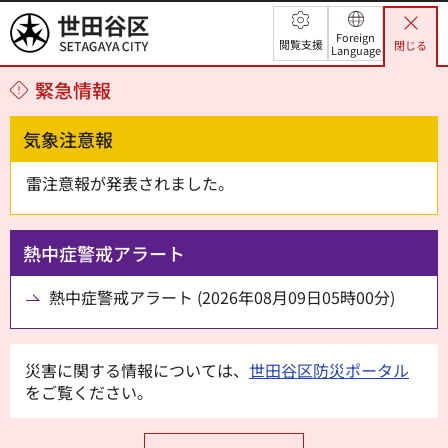
世田谷区
Foreign
閲覧支援
閉じる
Language
緊急情報
気象注意報
雷注意報が発表されました。
熱中症警戒アラート
熱中症警戒アラート (2026年08月09日05時00分)
災害に関する情報については、
世田谷区防災ポータル
をご覧ください。