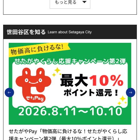
もっと見る
世田谷区を知る
前のスライドを表示
次
せたがやPay「物価高に負けるな！せたがやくらし応
援キャンペーン第2弾（最大10％ポイント還元）」