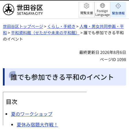
世田谷区
Foreign
閲覧支援
緊急情報
Language
世田谷区トップページ
>
くらし・手続き
>
人権・男女共同参画・平
和
>
平和資料館（せたがや未来の平和館）
> 誰でも参加できる平和
のイベント
最終更新日 2026年8月6日
ページID 1098
誰でも参加できる平和のイベント
目次
夏のワークショップ
夏休み宿題大作戦！