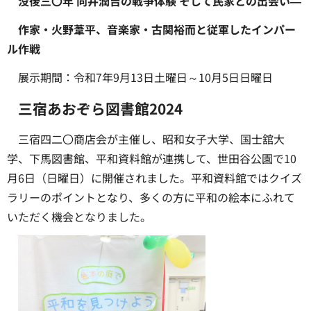
没後三〇年 向井潤吉の戦争体験 そして民家との出会い―
作家・火野葦平、音楽家・古関裕而と従軍したインパー
ル作戦
展示期間：令和7年9月13日土曜日～10月5日日曜日
三宿あおぞら図書館2024
三宿四二〇商店会が主催し、昭和女子大学、国士舘大
学、下馬図書館、平和資料館が連携して、世田谷公園で10
月6日（日曜日）に開催されました。平和資料館ではクイズ
ラリーのポイントとなり、多くの方に平和の絵本にふれて
いただく機会となりました。