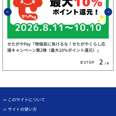
前のスライドを表示
次
せたがやPay「物価高に負けるな！せたがやくらし応
援キャンペーン第2弾（最大10％ポイント還元）」
2
STOP
4
このサイトについて
サイトの使い方