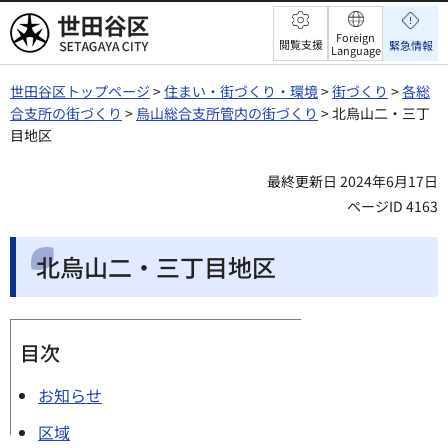
世田谷区
Foreign
閲覧支援
緊急情報
Language
世田谷区トップページ
>
住まい・街づくり・環境
>
街づくり
>
各総
合支所の街づくり
>
烏山総合支所管内の街づくり
> 北烏山二・三丁
目地区
最終更新日 2024年6月17日
ページID 4163
北烏山二・三丁目地区
目次
お知らせ
区域