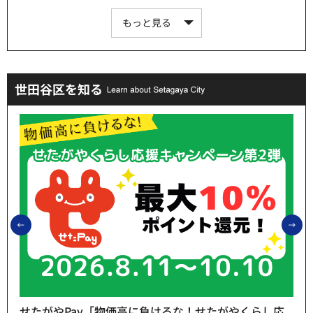
もっと見る
世田谷区を知る
前のスライドを表示
次
せたがやPay「物価高に負けるな！せたがやくらし応