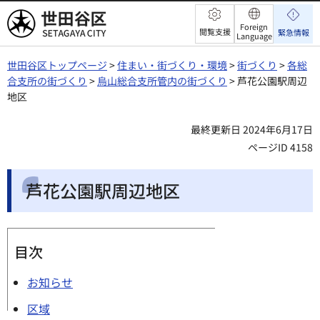
世田谷区
Foreign
閲覧支援
緊急情報
Language
世田谷区トップページ
>
住まい・街づくり・環境
>
街づくり
>
各総
合支所の街づくり
>
烏山総合支所管内の街づくり
> 芦花公園駅周辺
地区
最終更新日 2024年6月17日
ページID 4158
芦花公園駅周辺地区
目次
お知らせ
区域