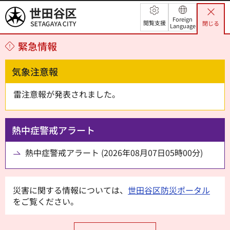
世田谷区
Foreign
閲覧支援
閉じる
Language
緊急情報
気象注意報
雷注意報が発表されました。
熱中症警戒アラート
熱中症警戒アラート (2026年08月07日05時00分)
災害に関する情報については、
世田谷区防災ポータル
をご覧ください。