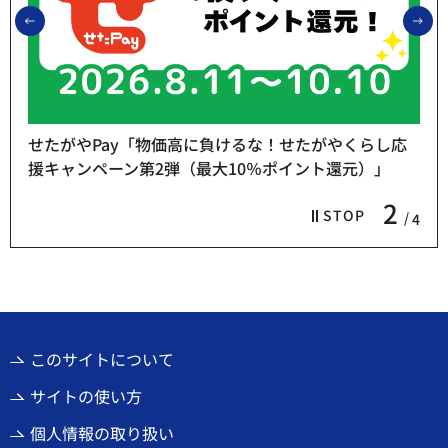
前のスライドを表示
次
せたがやPay「物価高に負けるな！せたがやくらし応
援キャンペーン第2弾（最大10％ポイント還元）」
2
STOP
4
このサイトについて
サイトの使い方
個人情報の取り扱い