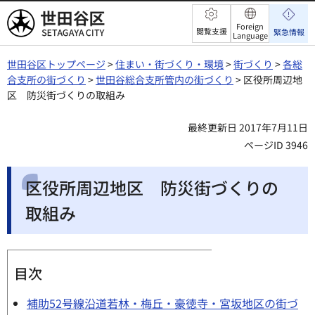
世田谷区
Foreign
閲覧支援
緊急情報
Language
世田谷区トップページ
>
住まい・街づくり・環境
>
街づくり
>
各総
合支所の街づくり
>
世田谷総合支所管内の街づくり
> 区役所周辺地
区 防災街づくりの取組み
最終更新日 2017年7月11日
ページID 3946
区役所周辺地区 防災街づくりの
取組み
目次
補助52号線沿道若林・梅丘・豪徳寺・宮坂地区の街づ