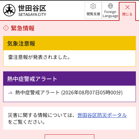
世田谷区
Foreign
閲覧支援
閉じる
Language
緊急情報
気象注意報
雷注意報が発表されました。
熱中症警戒アラート
熱中症警戒アラート (2026年08月07日05時00分)
災害に関する情報については、
世田谷区防災ポータル
をご覧ください。