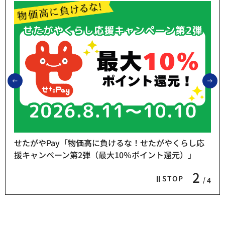
前のスライドを表示
次
せたがやPay「物価高に負けるな！せたがやくらし応
援キャンペーン第2弾（最大10％ポイント還元）」
2
STOP
4