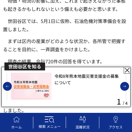
物価・物流の影響に加え、これまで起きえなかった事態
も起きるかもしれないという備えも必要かと思います。
世田谷区では、5月1日に仮称、石油危機対策準備会を設
置しました。
まずは区内の産業がどのような状況か、各所管で把握す
ることを目的に、一斉調査をかけました。
調査の結果、合計720件の回答を得ています。
世田谷区を知る
影響としては、物資の調達、工事・契約関係、公共サー
令和8年熊本地震災害支援金の募集
ビスの継続、区民生活、安全・衛生面まで広がっているこ
について
前のスライドを表示
とが特徴です。
1
そのため昨日、正式に世田谷区資源危機対策本部を設置
4
しました。
引き続き、必要な情報収集とそれに対する対策を、遅れ
検索
メニュー
ホーム
混雑状況
アクセス
ることなく講じていくということを決定しました。