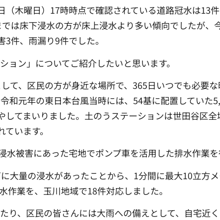
8日（木曜日）17時時点で確認されている道路冠水は13
れまでは床下浸水の方が床上浸水より多い傾向でしたが、
害3件、雨漏り9件でした。
ション」についてご紹介したいと思います。
として、区民の方が身近な場所で、365日いつでも必要
和元年の東日本台風当時には、54基に配置していた5,
やしてまいりました。土のうステーションは世田谷区全
されています。
、浸水被害にあった宅地でポンプ車を活用した排水作業を
に大量の浸水があったことから、1分間に最大10立方
水作業を、玉川地域で18件対応しました。
あたり、区民の皆さんには大雨への備えとして、自宅近