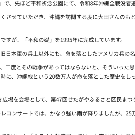
日」で、先ほど平和祈念公園にて、令和8年沖縄全戦没者
しくさせていただき、沖縄を訪問する度に大田さんのも
ですが、「平和の礎」を1995年に完成しています。
、旧日本軍の兵士以外にも、命を落としたアメリカ兵の
と、二度とその戦争があってはならないと、そういった思
時に、沖縄戦という20数万人が命を落とした歴史をし
やき広場を会場として、第47回せたがやふるさと区民ま
レコンサートでは、かなり強い雨が降りましたが、25万