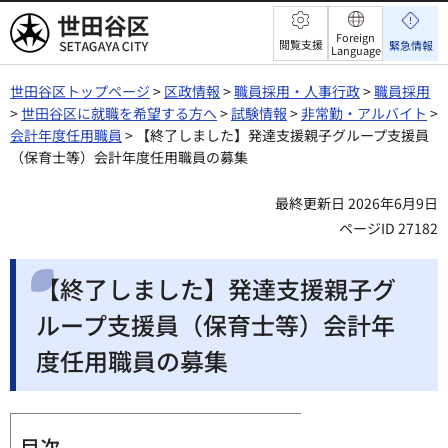
世田谷区
Foreign
閲覧支援
緊急情報
Language
世田谷区トップページ
>
区政情報
>
職員採用・人事行政
>
職員採用
>
世田谷区に就職を希望する方へ
>
試験情報
>
非常勤・アルバイト
>
会計年度任用職員
> 【終了しました】発達支援親子グループ支援員
（保育士等）会計年度任用職員の募集
最終更新日 2026年6月9日
ページID 27182
【終了しました】発達支援親子グ
ループ支援員（保育士等）会計年
度任用職員の募集
目次