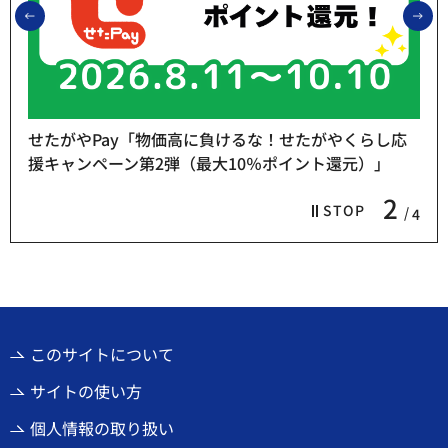
前のスライドを表示
次
せたがやPay「物価高に負けるな！せたがやくらし応
援キャンペーン第2弾（最大10％ポイント還元）」
2
STOP
4
このサイトについて
サイトの使い方
個人情報の取り扱い