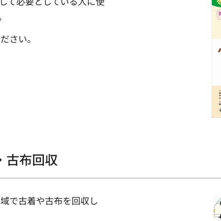
して必要としている人に使
。
ください。
・古布回収
地域で古着や古布を回収し