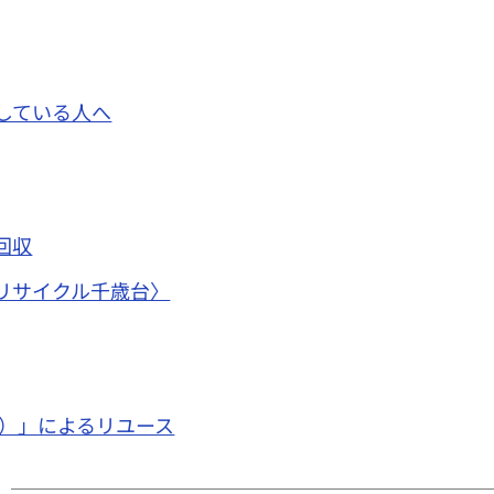
している人へ
回収
リサイクル千歳台〉
ン）」によるリユース