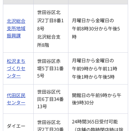
世田谷区北
沢2丁目8番1
月曜日から金曜日の
北沢総合
支所地域
8号
午前8時30分から午後5
振興課
北沢総合支
時
所8階
月曜日から金曜日の
松沢まち
世田谷区赤
づくりセ
堤5丁目31番
午前9時から午前11時
ンター
5号
午後1時から午後5時
世田谷区代
代田区民
開館日の午前9時から午
⽥6丁目34番
センター
後9時30分
13号
24時間365日受付可能
世田谷区北
ダイエー
沢2丁目20番
（店舗の臨時閉店時は除