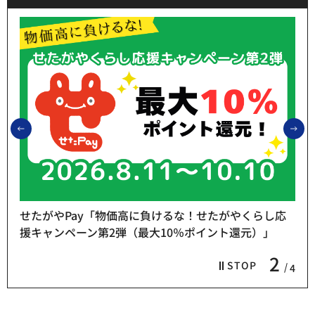
前のスライドを表示
次
せたがやPay「物価高に負けるな！せたがやくらし応
援キャンペーン第2弾（最大10％ポイント還元）」
2
STOP
4