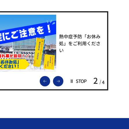
熱中症予防「お休み
処」をご利用くださ
い
2
前のスライドを表示
次のスライドを表示
STOP
4