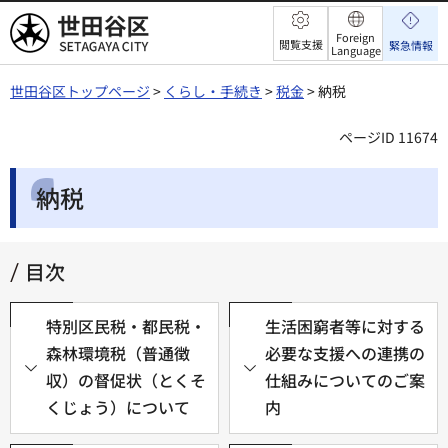
世田谷区
Foreign
閲覧支援
緊急情報
Language
世田谷区トップページ
>
くらし・手続き
>
税金
> 納税
ページID 11674
納税
目次
特別区民税・都民税・
生活困窮者等に対する
森林環境税（普通徴
必要な支援への連携の
収）の督促状（とくそ
仕組みについてのご案
くじょう）について
内