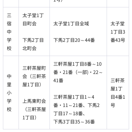
三
太子堂1丁
宿
目町会
太子堂1丁目全域
太子堂
中
1丁目3
学
下馬2丁目
下馬2丁目20～44番
番43号
校
北町会
三軒茶屋1丁目8番～10
三軒茶屋町
番・21番（一部)・22～
中
会（三軒茶
41番
三軒茶
里
屋1丁目）
屋1丁
小
三軒茶屋1丁目1～4
目4番1
学
上馬東町会
番・11～21番、下馬2
号
校
（三軒茶屋
丁目17～18番、
1丁目）
下馬3丁目35～36番