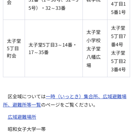
会
4丁目1
5号）・32～33番
5番1号
太子堂
太子堂
5丁目7
小学校
太子堂
番4号
太子堂5丁目3～14番・
5丁目
太子堂
17～35番
太子堂
町会
八幡広
5丁目2
場
3番4号
区全域については
一時（いっとき）集合所、広域避難場
所、避難所等一覧
のページをご覧ください。
広域避難場所
昭和女子大学一帯