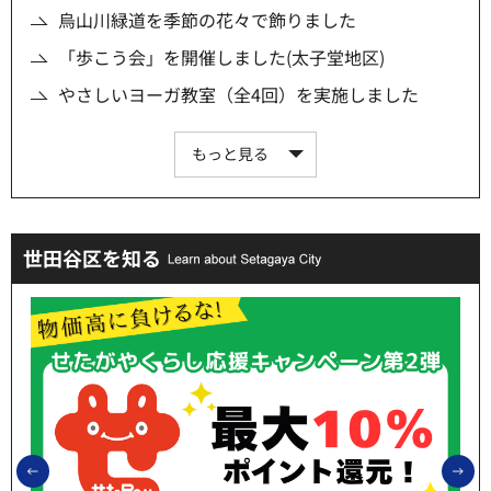
烏山川緑道を季節の花々で飾りました
「歩こう会」を開催しました(太子堂地区)
やさしいヨーガ教室（全4回）を実施しました
もっと見る
世田谷区を知る
前のスライドを表示
次