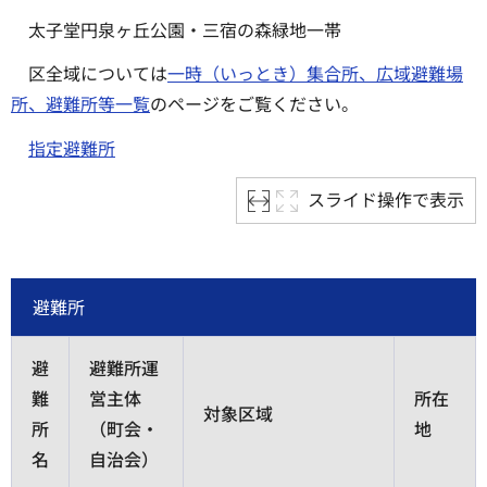
太子堂円泉ヶ丘公園・三宿の森緑地一帯
区全域については
一時（いっとき）集合所、広域避難場
所、避難所等一覧
のページをご覧ください。
指定避難所
スライド操作で表示
避難所
避
避難所運
難
営主体
所在
対象区域
所
（町会・
地
名
自治会）