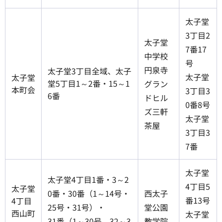
太子堂
3丁目2
太子堂
7番17
中学校
号
円泉寺
太子堂3丁目全域、太子
太子堂
太子堂
堂5丁目1～2番・15～1
グラン
本町会
3丁目3
6番
ドヒル
0番8号
ズ三軒
太子堂
茶屋
3丁目3
7番
太子堂
太子堂4丁目1番・3～2
4丁目5
太子堂
0番・30番（1～14号・
西太子
番13号
4丁目
25号・31号）・
堂公園
西山町
太子堂
31番（1～30号、32～3
教学院