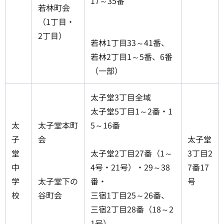
17～35番
若林町会
（1丁目・
2丁目）
若林1丁目33～41番、
若林2丁目1～5番、6番
（一部）
太子堂3丁目全域
太子堂5丁目1～2番・1
太
太子堂本町
5～16番
子
会
太子堂
堂
太子堂2丁目27番（1～
3丁目2
中
4号・21号）・29～38
7番17
学
太子堂下の
番・
号
校
谷町会
三宿1丁目25～26番、
三宿2丁目28番（18～2
1号）