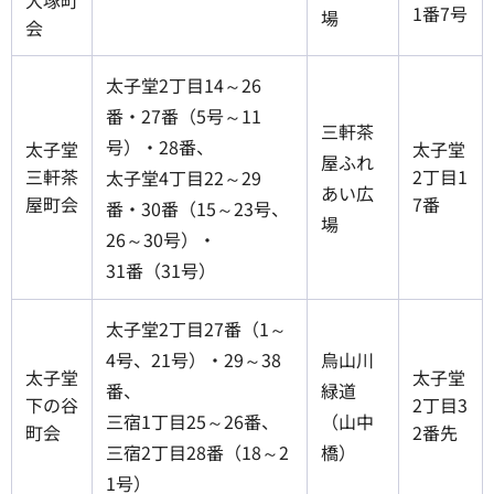
大塚町
1番7号
場
会
太子堂2丁目14～26
番・27番（5号～11
三軒茶
号）・28番、
太子堂
太子堂
屋ふれ
三軒茶
2丁目1
太子堂4丁目22～29
あい広
屋町会
7番
番・30番（15～23号、
場
26～30号）・
31番（31号）
太子堂2丁目27番（1～
4号、21号）・29～38
烏山川
太子堂
太子堂
番、
緑道
下の谷
2丁目3
三宿1丁目25～26番、
（山中
町会
2番先
三宿2丁目28番（18～2
橋）
1号）