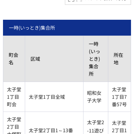
一時(いっとき)集合所
一時
(いっ
町会
所在
区域
とき)
名
地
集合
所
太子堂
太子堂
昭和女
1丁目
太子堂1丁目全域
1丁目7
子大学
町会
番57号
太子堂
太子堂2
太子堂
2丁目
太子堂2丁目1～13番
2丁目1
-11遊び