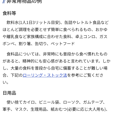
非常用物品の例
食料等
飲料水(1人1日3リットル目安)、缶詰やレトルト食品など
ほとんど調理を必要とせず簡単に食べられるもの、おかゆ
や離乳食など家族構成に合わせた食料、卓上コンロ、ガス
ボンベ、割り箸、缶切り、ペットフード
食料品については、非常時にも普段から食べ慣れたもの
があると、精神的にも安心感があると言われています。しか
し、大量の食料を普段から自宅に備蓄することが難しい場
合、下記の
ローリング・ストック法
を参考にご覧くださ
い。
日用品
使い捨てカイロ、ビニール袋、ローソク、ガムテープ、
軍手、マスク、生理用品、紙おむつ(必要に応じ大人用も)、