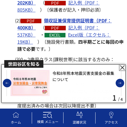
202KB）
（
記入例（PDF：
805KB）
）〔保護者が記入・押印必須〕
(2)
領収証兼保育提供証明書（PDF：
400KB）
（
記入例（PDF：
537KB）
・
Excel版（エクセル：
19KB）
）〔施設発行書類。
四半期ごとに毎回の申
請で必要
です。〕
(3)0～2歳児クラス(課税世帯)に該当する方のみ：
世田谷区を知る
家族状況届出書（PDF：77KB）
〔保
護者が記入。年度の初回申請時のみ必要〕
令和8年熊本地震災害支援金の募集
について
前のスライドを表示
(4)0～2歳児クラスに該当し令和7年1月2日以降に世田
谷区へ転入した方のみ：
令和7年度、令和8年度の住
1
民税額の決定通知書または課税(非課税)証明書〔
一
4
度提出済みの場合は次回以降提出不要〕
郵送先
（簡易書留推奨）
検索
メニュー
ホーム
混雑状況
アクセス