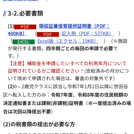
3-2.必要書類
(1)
領収証兼保育提供証明書（PDF：
400KB）
（
記入例（PDF：537KB）
）
（
Excel版（エクセル：19KB）
）（※施設
が発行する書類。
四半期ごとの毎回の申請で必要
で
す。）
【注意】補助金を申請したいすべての利用年月について
証明されているかご確認ください！
(支給済みの月分につ
いて改めて申請された場合は、審査の対象外です)
(2)
0～2歳児クラスに該当し令和7年1月2日以降に世田谷
区へ転入した方のみ：
令和7年度、令和8年度の住民税額の
決定通知書または課税(非課税)証明書
（
※一度提出済みの場
合は次回以降提出不要
）
(2)の税書類の提出が必要な方