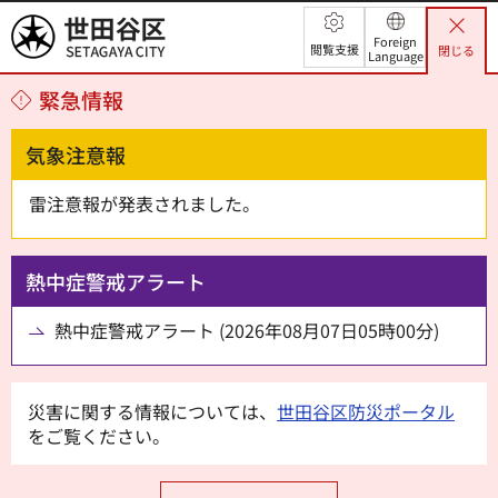
世田谷区
Foreign
閲覧支援
閉じる
Language
緊急情報
気象注意報
雷注意報が発表されました。
熱中症警戒アラート
熱中症警戒アラート (2026年08月07日05時00分)
災害に関する情報については、
世田谷区防災ポータル
をご覧ください。