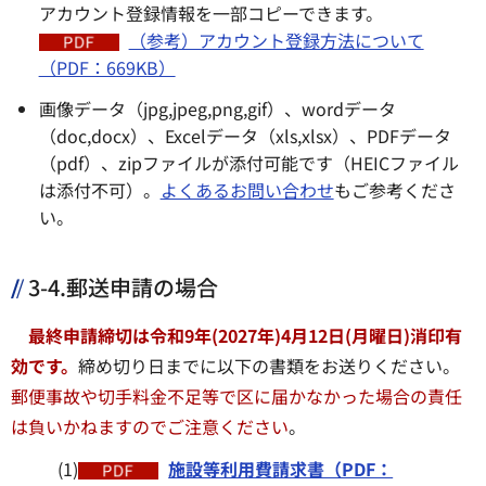
アカウント登録情報を一部コピーできます。
（参考）アカウント登録方法について
（PDF：669KB）
画像データ（jpg,jpeg,png,gif）、wordデータ
（doc,docx）、Excelデータ（xls,xlsx）、PDFデータ
（pdf）、zipファイルが添付可能です（HEICファイル
は添付不可）。
よくあるお問い合わせ
もご参考くださ
い。
3-4.郵送申請の場合
最終申請締切は令和9年(2027年)4月12日(月曜日)消印有
効です。
締め切り日までに以下の書類をお送りください。
郵便事故や切手料金不足等で区に届かなかった場合の責任
は負いかねますのでご注意ください
。
(1)
施設等利用費請求書（PDF：