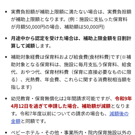
実費負担額が補助上限額に満たない場合は、実費負担額
が補助上限額となります。(例：施設に支払った保育料
が月額50,000円の場合、補助額は50,000円)
月途中から認定を受けた場合は、補助上限金額を日割計
算して減額
します。
補助対象経費は保育料および給食費(食材料費)です(※補
助対象となる保育料は、施設に毎月支払う保育料、給食
代、おやつ代、保育材料費（保育に直接必要なものに限
る）、光熱費、年会費、これらに関する消費税相当額を
指します)
幼児教育・保育無償化は2年間請求可能ですが、
令和9年
4月12日を過ぎて申請した場合、補助額が減額
となりま
す。令和7年度以前についての請求の場合も、
減額後の
金額
と同額です。
ベビーホテル・その他・事業所内・院内保育施設以外の