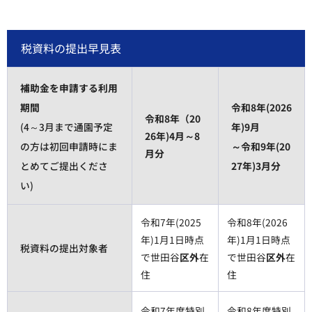
税資料の提出早見表
補助金を申請する利用
期間
令和8年(2026
令和8年（20
(4～3月まで通園予定
年)9月
26年)4月～8
の方は初回申請時にま
～令和9年(20
月分
とめてご提出くださ
27年)3月分
い)
令和7年(2025
令和8年(2026
年)1月1日時点
年)1月1日時点
税資料の提出対象者
で世田谷
区外
在
で世田谷
区外
在
住
住
令和7年度特別
令和8年度特別