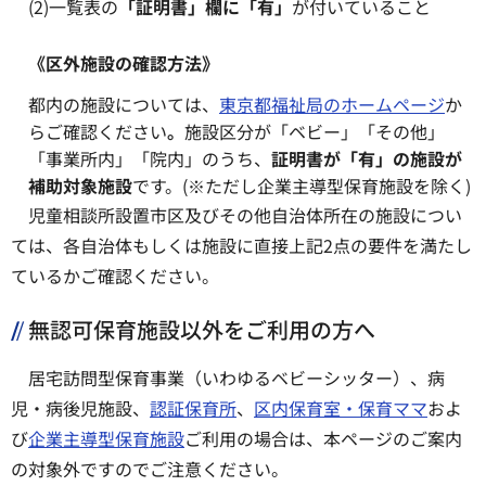
(2)一覧表の
「証明書」欄に「有」
が付いていること
《区外施設の確認方法》
都内の施設については、
東京都福祉局のホームページ
か
らご確認ください
。
施設区分が「ベビー」「その他」
「事業所内」「院内」のうち、
証明書が「有」の施設が
補助対象施設
です。(※ただし企業主導型保育施設を除く)
児童相談所設置市区及びその他自治体所在の施設につい
ては、各自治体もしくは施設に直接上記2点の要件を満たし
ているかご確認ください。
無認可保育施設以外をご利用の方へ
居宅訪問型保育事業（いわゆるベビーシッター）、病
児・病後児施設、
認証保育所
、
区内保育室・保育ママ
およ
び
企業主導型保育施設
ご利用の場合は、本ページのご案内
の対象外ですのでご注意ください。