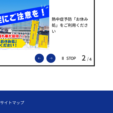
熱中症予防「お休み
処」をご利用くださ
い
2
前のスライドを表示
次のスライドを表示
STOP
4
サイトマップ