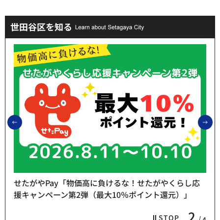
世田谷区を知る
前のスライドを表示
次
せたがやPay「物価高に負けるな！せたがやくらし応
援キャンペーン第2弾（最大10％ポイント還元）」
2
STOP
4