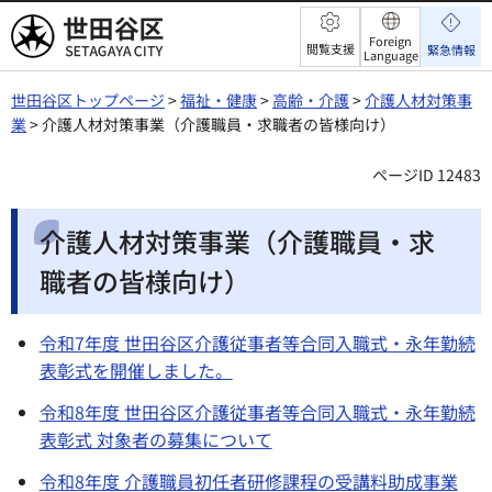
世田谷区
Foreign
閲覧支援
緊急情報
Language
世田谷区トップページ
>
福祉・健康
>
高齢・介護
>
介護人材対策事
業
> 介護人材対策事業（介護職員・求職者の皆様向け）
ページID 12483
介護人材対策事業（介護職員・求
職者の皆様向け）
令和7年度 世田谷区介護従事者等合同入職式・永年勤続
表彰式を開催しました。
令和8年度 世田谷区介護従事者等合同入職式・永年勤続
表彰式 対象者の募集について
令和8年度 介護職員初任者研修課程の受講料助成事業