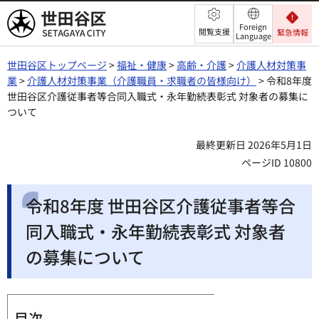
世田谷区
Foreign
閲覧支援
緊急情報
Language
世田谷区トップページ
>
福祉・健康
>
高齢・介護
>
介護人材対策事
業
>
介護人材対策事業（介護職員・求職者の皆様向け）
> 令和8年度
世田谷区介護従事者等合同入職式・永年勤続表彰式 対象者の募集に
ついて
最終更新日 2026年5月1日
ページID 10800
令和8年度 世田谷区介護従事者等合
同入職式・永年勤続表彰式 対象者
の募集について
目次