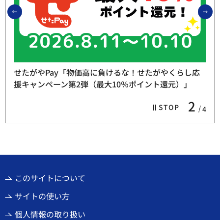
前のスライドを表示
次
せたがやPay「物価高に負けるな！せたがやくらし応
援キャンペーン第2弾（最大10％ポイント還元）」
2
STOP
4
このサイトについて
サイトの使い方
個人情報の取り扱い