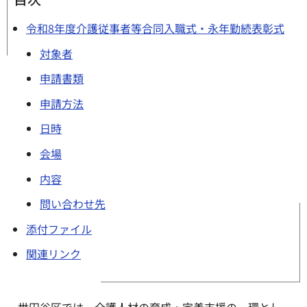
令和8年度介護従事者等合同入職式・永年勤続表彰式
対象者
申請書類
申請方法
日時
会場
内容
問い合わせ先
添付ファイル
関連リンク
世田谷区では、介護人材の育成・定着支援の一環とし