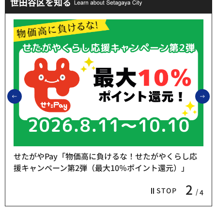
世田谷区を知る
前のスライドを表示
次
せたがやPay「物価高に負けるな！せたがやくらし応
援キャンペーン第2弾（最大10％ポイント還元）」
2
STOP
4