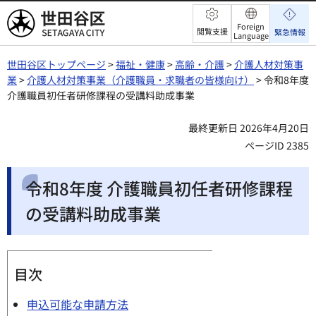
世田谷区
Foreign
閲覧支援
緊急情報
Language
世田谷区トップページ
>
福祉・健康
>
高齢・介護
>
介護人材対策事
業
>
介護人材対策事業（介護職員・求職者の皆様向け）
> 令和8年度
介護職員初任者研修課程の受講料助成事業
最終更新日 2026年4月20日
ページID 2385
令和8年度 介護職員初任者研修課程
の受講料助成事業
目次
申込可能な申請方法