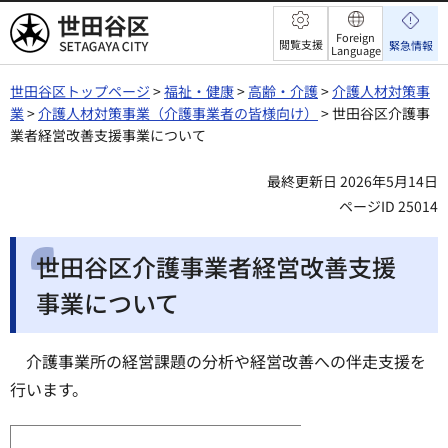
世田谷区
Foreign
閲覧支援
緊急情報
Language
世田谷区トップページ
>
福祉・健康
>
高齢・介護
>
介護人材対策事
業
>
介護人材対策事業（介護事業者の皆様向け）
> 世田谷区介護事
業者経営改善支援事業について
最終更新日 2026年5月14日
ページID 25014
世田谷区介護事業者経営改善支援
事業について
介護事業所の経営課題の分析や経営改善への伴走支援を
行います。