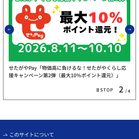
前のスライドを表示
次
せたがやPay「物価高に負けるな！せたがやくらし応
援キャンペーン第2弾（最大10％ポイント還元）」
2
STOP
4
このサイトについて