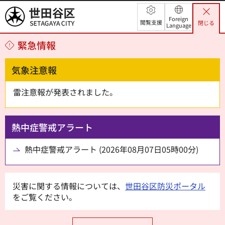
世田谷区
Foreign
閲覧支援
閉じる
Language
緊急情報
気象注意報
雷注意報が発表されました。
熱中症警戒アラート
熱中症警戒アラート (2026年08月07日05時00分)
災害に関する情報については、
世田谷区防災ポータル
をご覧ください。