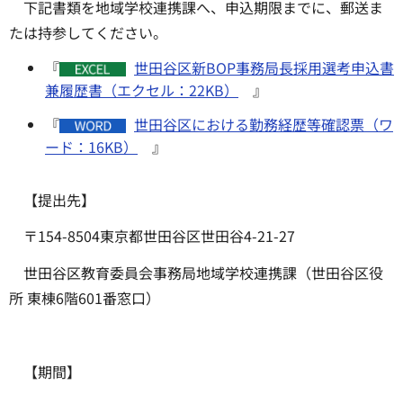
下記書類を地域学校連携課へ、申込期限までに、郵送ま
たは持参してください。
『
世田谷区新BOP事務局長採用選考申込書
兼履歴書（エクセル：22KB）
』
『
世田谷区における勤務経歴等確認票（ワ
ード：16KB）
』
【提出先】
〒154-8504東京都世田谷区世田谷4-21-27
世田谷区教育委員会事務局地域学校連携課（世田谷区役
所 東棟6階601番窓口）
【期間】