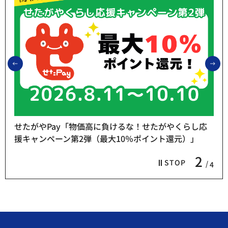
前のスライドを表示
次
せたがやPay「物価高に負けるな！せたがやくらし応
援キャンペーン第2弾（最大10％ポイント還元）」
2
STOP
4