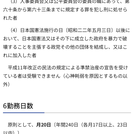
（3）人事委員会又は公平委員会の委員の職にあって、第
六十条から第六十三条までに規定する罪を犯し刑に処せら
れた者
（4）日本国憲法施行の日〔昭和二二年五月三日〕以後に
おいて、日本国憲法又はその下に成立した政府を暴力で破
壊することを主張する政党その他の団体を結成し、又はこ
れに加入した者
平成11年改正の民法の規定による準禁治産の宣告を受け
ている者は受験できません（心神耗弱を原因とするもの以
外）
6勤務日数
原則として、
月20日
〔年間240日（各月17日以上、23日
以内）〕