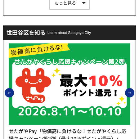
もっと見る
世田谷区を知る
前のスライドを表示
次
せたがやPay「物価高に負けるな！せたがやくらし応
援キャンペーン第2弾（最大10％ポイント還元）」