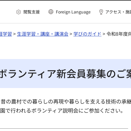
閲覧支援
Foreign Language
アクセス・施
涯学習
>
生涯学習・講座・講演会
>
学びのガイド
> 令和8年
園ボランティア新会員募集のご
、昔の農村での暮らしの再現や暮らしを支える技術の承
家園で行われるボランティア説明会にご参加ください。