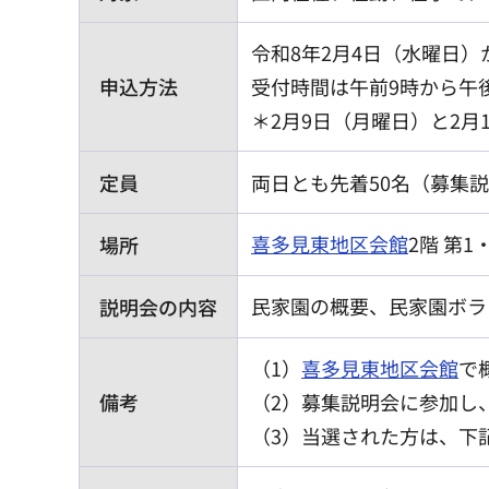
令和8年2月4日（水曜日）か
申込方法
受付時間は午前9時から午
＊2月9日（月曜日）と2
定員
両日とも先着50名（募集
喜多見東地区会館
2階 第1
場所
民家園の概要、民家園ボラ
説明会の内容
（1）
喜多見東地区会館
で
備考
（2）募集説明会に参加し
（3）当選された方は、下