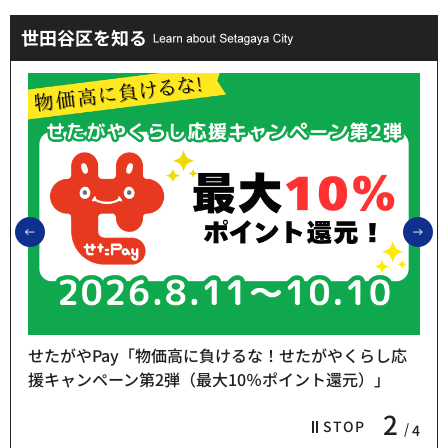
世田谷区を知る
前のスライドを表示
次
せたがやPay「物価高に負けるな！せたがやくらし応
援キャンペーン第2弾（最大10％ポイント還元）」
2
STOP
4