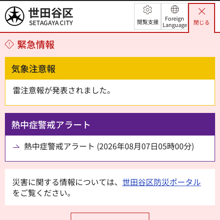
世田谷区
Foreign
閲覧支援
閉じる
Language
緊急情報
気象注意報
雷注意報が発表されました。
熱中症警戒アラート
熱中症警戒アラート (2026年08月07日05時00分)
災害に関する情報については、
世田谷区防災ポータル
をご覧ください。